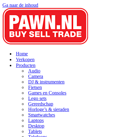
Ga naar de inhoud
Home
Verkopen
Producten
Audio
Camera
DJ & instrumenten
Fietsen
Games en Consoles
Lego sets
Gereedschap
Horloge’s & sieraden
Smartwatches
Laptops
Desktop
Tablets
Telefoons