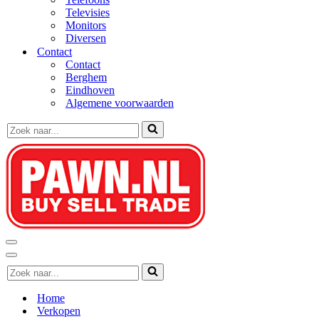
Televisies
Monitors
Diversen
Contact
Contact
Berghem
Eindhoven
Algemene voorwaarden
Zoek
naar...
Navigatie
Menu
Navigatie
Zoek
Menu
naar...
Home
Verkopen