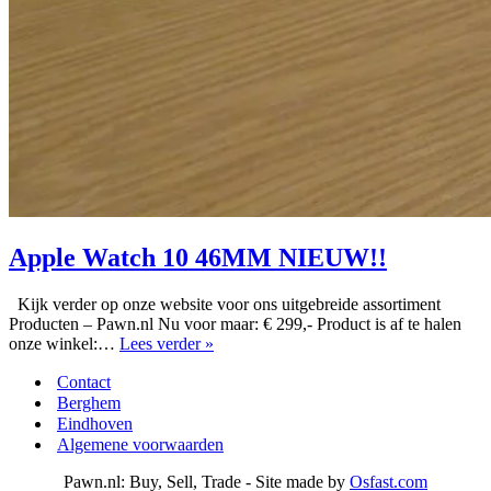
Apple Watch 10 46MM NIEUW!!
Kijk verder op onze website voor ons uitgebreide assortiment
Producten – Pawn.nl Nu voor maar: € 299,- Product is af te halen
Apple
onze winkel:…
Lees verder »
Watch
Contact
10
46MM
Berghem
NIEUW!!
Eindhoven
Algemene voorwaarden
Pawn.nl: Buy, Sell, Trade - Site made by
Osfast.com